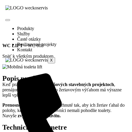
Produkty
Služby
Časté otázky
Realizované projekty
WC LIFT
– WC 003
Kontakt
Späť k všetkým produktom
X
Popis produktu
Keď pracujete na
viacúrovňových stavebných projektoch
,
prenájom prenosnej toalety so žeriavovým výťahom má výrazne
lepší vplyv na čas výstavby.
Prenosné toalety LIFT
sú navrhnuté tak, aby ich žeriav ťahal do
polohy, kde by niektorí pracovníci nemali pohodlie toalety.
Navyše
zvyšujú produktivitu.
Technické parametre