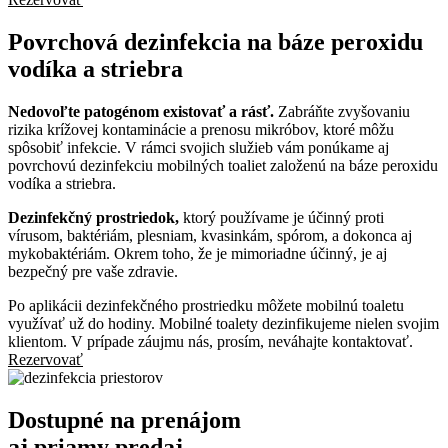
Povrchová dezinfekcia na báze peroxidu
vodíka a striebra
Nedovoľte patogénom existovať a rásť.
Zabráňte zvyšovaniu
rizika krížovej kontaminácie a prenosu mikróbov, ktoré môžu
spôsobiť infekcie. V rámci svojich služieb vám ponúkame aj
povrchovú dezinfekciu mobilných toaliet založenú na báze peroxidu
vodíka a striebra.
Dezinfekčný prostriedok,
ktorý používame je účinný proti
vírusom, baktériám, plesniam, kvasinkám, spórom, a dokonca aj
mykobaktériám. Okrem toho, že je mimoriadne účinný, je aj
bezpečný pre vaše zdravie.
Po aplikácii dezinfekčného prostriedku môžete mobilnú toaletu
využívať už do hodiny. Mobilné toalety dezinfikujeme nielen svojim
klientom. V prípade záujmu nás, prosím, neváhajte kontaktovať.
Rezervovať
Dostupné na prenájom
aj priamy predaj.